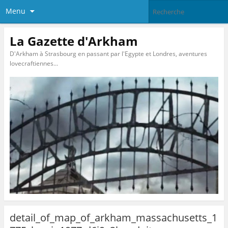
Menu
La Gazette d'Arkham
D'Arkham à Strasbourg en passant par l'Egypte et Londres, aventures
lovecraftiennes…
detail_of_map_of_arkham_massachusetts_1