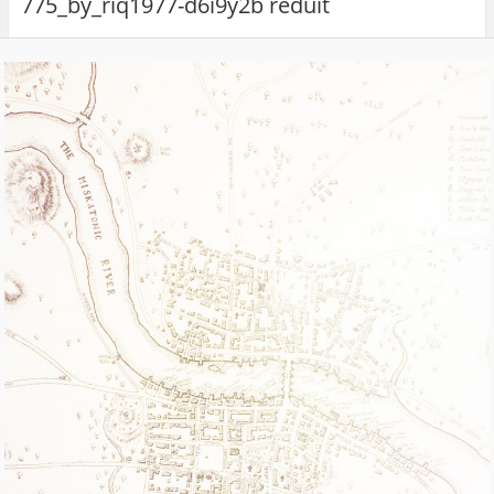
775_by_riq1977-d6i9y2b reduit