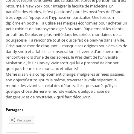
corps et l’esprit sont devenues sa passion. Après le pensionnat, il est
retourné à New York pour intégrer la faculté de médecine. En
parallèle des études, il s’est passionné pour les mystères de l’Esprit
très vogue à l’époque et l’hypnose en particulier. Une fois son
diplôme en poche, il a utilisé ses maigres économies pour acheter un
petit cabinet de parapsychologie à Arkham. Rapidement les clients
ont afflué. De plus en plus invité dans les soirées mondaines de la
bourgeoisie, il a rencontré tout ce qui ce fait de bien-né dans la ville.
Grisé par ce monde clinquant, il masque ses origines sous des airs de
dandy snob et affable. La consécration est venue d’une personne
rencontrée lors d’une de ces soirées, le Président de l’Université
Miskatonic , le Dr Harvey Wainscott qui lui a proposé de donner
quelques heures de cours aux étudiants!
Même si sa vie a complètement changé, malgré les années passées,
son objectif est toujours le même, traverser le voile séparant le
monde des vivants et celui des défunts. Il est persuadé qu’il y a
quelque chose derrière le monde visible, quelque chose de
dangereux et de mystérieux qu’il faut découvrir.
Partager :
Partager