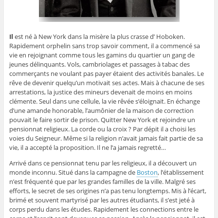
Il
est né à New York dans la misère la plus crasse d’ Hoboken.
Rapidement orphelin sans trop savoir comment, il a commencé sa
vie en rejoignant comme tous les gamins du quartier un gang de
jeunes délinquants. Vols, cambriolages et passages à tabac des
commerçants ne voulant pas payer étaient des activités banales. Le
rêve de devenir quelqu’un motivait ses actes. Mais à chacune de ses
arrestations, la justice des mineurs devenait de moins en moins
clémente. Seul dans une cellule, la vie rêvée s’éloignait. En échange
d’une amande honorable, l’aumônier de la maison de correction
pouvait le faire sortir de prison. Quitter New York et rejoindre un
pensionnat religieux. La corde ou la croix ? Par dépit il a choisi les
voies du Seigneur. Même si la religion n’avait jamais fait partie de sa
vie, il a accepté la proposition. Il ne l’a jamais regretté…
Arrivé dans ce pensionnat tenu par les religieux, il a découvert un
monde inconnu. Situé dans la campagne de
Boston
, l’établissement
n’est fréquenté que par les grandes familles de la ville. Malgré ses
efforts, le secret de ses origines n’a pas tenu longtemps. Mis à l’écart,
brimé et souvent martyrisé par les autres étudiants, il s’est jeté à
corps perdu dans les études. Rapidement les connections entre le